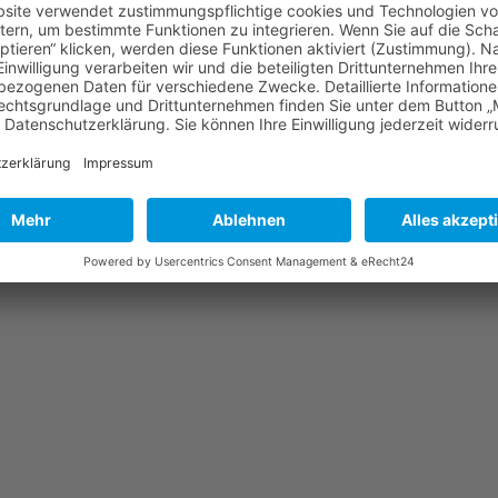
für die Zuschauerinnen und Zuschauer sowie eine Steckdose, damit es a
innerhalb von 24 Stunden die Verfügbarkeit mit. Erst dann erfolgt di