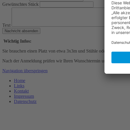
Gewünschtes Stück
Text
Wichtig Infos:
Sie brauchen einen Platz von etwa 3x3m und Stühle oder Sitzkissen 
Nach der Anmeldung prüfen wir Ihren Wunschtermin und teilen Ihnen 
Navigation überspringen
Home
Links
Kontakt
Impressum
Datenschutz