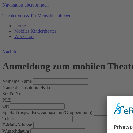
Navigation überspringen
Theater von & für Menschen ab zwei
Home
Mobiles Kindertheater
Workshop
Nachricht
Anmeldung zum mobilen Theat
Vorname Name
Name der Institution/Kita
Straße Nr.
PLZ
Ort
Spielort (bspw. Bewegungsraum/Gruppenraum)
Telefon
E-Mail-Adresse
Wunschdatum